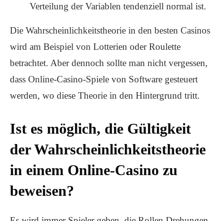
Verteilung der Variablen tendenziell normal ist.
Die Wahrscheinlichkeitstheorie in den besten Casinos
wird am Beispiel von Lotterien oder Roulette
betrachtet. Aber dennoch sollte man nicht vergessen,
dass Online-Casino-Spiele von Software gesteuert
werden, wo diese Theorie in den Hintergrund tritt.
Ist es möglich, die Gültigkeit
der Wahrscheinlichkeitstheorie
in einem Online-Casino zu
beweisen?
Es wird immer Spieler geben, die Rollen Drehungen