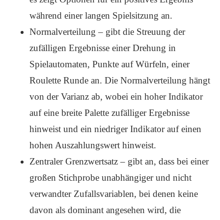
während einer langen Spielsitzung an.
Normalverteilung – gibt die Streuung der
zufälligen Ergebnisse einer Drehung in
Spielautomaten, Punkte auf Würfeln, einer
Roulette Runde an. Die Normalverteilung hängt
von der Varianz ab, wobei ein hoher Indikator
auf eine breite Palette zufälliger Ergebnisse
hinweist und ein niedriger Indikator auf einen
hohen Auszahlungswert hinweist.
Zentraler Grenzwertsatz – gibt an, dass bei einer
großen Stichprobe unabhängiger und nicht
verwandter Zufallsvariablen, bei denen keine
davon als dominant angesehen wird, die