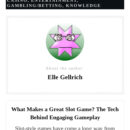
CASINO
,
ENTERTAINMENT
,
GAMBLING/BETTING
,
KNOWLEDGE
About the author
Elle Gellrich
What Makes a Great Slot Game? The Tech
Behind Engaging Gameplay
Slot-style games have come a long way from