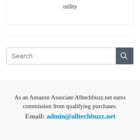
utility
As an Amazon Associate Alltechbuzz.net earns
commission from qualifying purchases.
Email:
admin@alltechbuzz.net