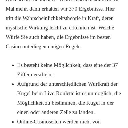
Mal mehr, dann erhalten wir 370 Ergebnisse. Hier
tritt die Wahrscheinlichkeitstheorie in Kraft, deren
mystische Wirkung leicht zu erkennen ist. Welche
Würfe Sie auch haben, die Ergebnisse im besten
Casino unterliegen einigen Regeln:
Es besteht keine Möglichkeit, dass eine der 37
Ziffern erscheint.
Aufgrund der unterschiedlichen Wurfkraft der
Kugel beim Live-Roulette ist es unmöglich, die
Möglichkeit zu bestimmen, die Kugel in der
einen oder anderen Zelle zu landen.
Online-Casinoseiten werden nicht von