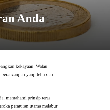
ran Anda
mbangkan kekayaan. Walau
perancangan yang teliti dan
da, memahami prinsip teras
neroka peraturan utama melabur